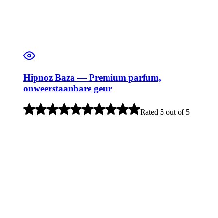
Hipnoz Baza — Premium parfum,
onweerstaanbare geur
Rated
5
out of 5