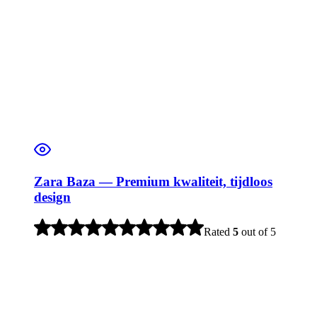
Zara Baza — Premium kwaliteit, tijdloos
design
Rated
5
out of 5