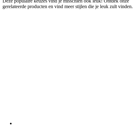
Deze populaire keuzes vind je misschien ook leuk! Ontdek onze
gerelateerde producten en vind meer stijlen die je leuk zult vinden.