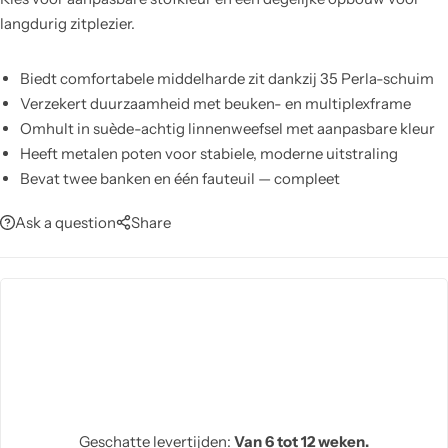
langdurig zitplezier.
Biedt comfortabele middelharde zit dankzij 35 Perla-schuim
Verzekert duurzaamheid met beuken- en multiplexframe
Omhult in suède-achtig linnenweefsel met aanpasbare kleur
Heeft metalen poten voor stabiele, moderne uitstraling
Bevat twee banken en één fauteuil — compleet
zitarrangement
Ask a question
Share
Vereenvoudigt onderhoud: afnemen met zachte doek of
professionele reiniging
Optimaliseert zitruimte — geen slaapfunctie inbegrepen
Geschatte levertijden:
Van 6 tot 12 weken.