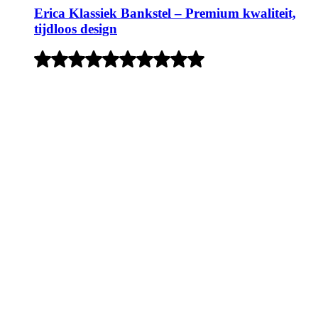
Erica Klassiek Bankstel – Premium kwaliteit,
tijdloos design
Rated
3
out
of
5