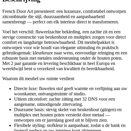
French Door Art presenteert: een luxueuze, comfortabel ontworpen
zitcombinatie die stijl, duurzaamheid en aanpasbaarheid
samenbrengt — perfect om elk interieur direct te transformeren.
Voel het verschil: fluweelzachte bekleding, een zachte zit en een
stevige constructie van beukenhout en multiplex zorgen voor direct
comfort en langdurige betrouwbaarheid. Dit meubelpakket is
ontworpen voor wie houdt van elegante uitstraling én praktisch
gebruiksgemak: kleurkeuze naar wens, eenvoudige reiniging en een
robuuste basis met metalen ondersteuning onder de houten poten.
Met 2 jaar garantie en levering beschikbaar in heel Europa en
wereldwijd bent u verzekerd van kwaliteit én bereikbaarheid.
Waarom dit meubel uw ruimte verdient
Directe luxe: fluwelen stof geeft warmte en verfijning aan uw
woonkamer, ontvangstruimte of studio.
Ultiem zitcomfort: zachte zitting met 32 DNS voor een
aangename, uitnodigende zitervaring.
Duurzame basis: stevig skelet van beukenhout (gürgen) en
multiplex met houten poten versterkt door metaal —
ontworpen om er jarenlang goed uit te blijven zien.
Flexibele styling: stofkleur is aanpasbaar, zodat u de bank en
fauteuil perfect op uw interieur kunt afstemmen.