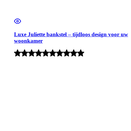
Luxe Juliette bankstel – tijdloos design voor uw
woonkamer
Rated
4
out
of
5