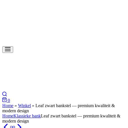
Search
0
Cart
Home
»
Winkel
»
Leaf zwart bankstel — premium kwaliteit &
modern design
Home
Klassieke bank
Leaf zwart bankstel — premium kwaliteit &
modern design