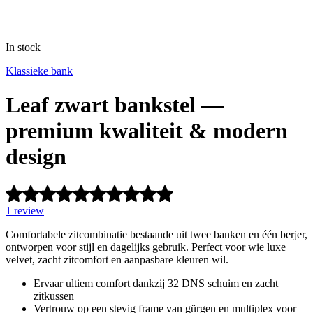
In stock
Klassieke bank
Leaf zwart bankstel —
premium kwaliteit & modern
design
Rated
5
1
review
out
of
Comfortabele zitcombinatie bestaande uit twee banken en één berjer,
5
ontworpen voor stijl en dagelijks gebruik. Perfect voor wie luxe
based
velvet, zacht zitcomfort en aanpasbare kleuren wil.
on
1
Ervaar ultiem comfort dankzij 32 DNS schuim en zacht
customer
zitkussen
rating
Vertrouw op een stevig frame van gürgen en multiplex voor