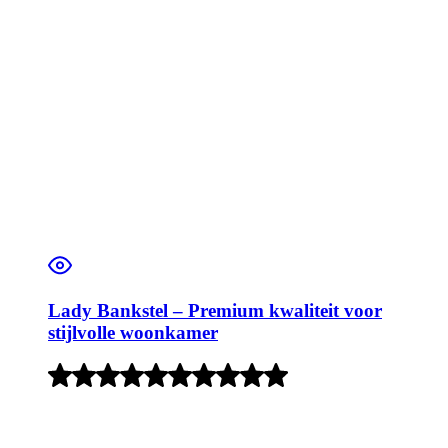
Lady Bankstel – Premium kwaliteit voor
stijlvolle woonkamer
Rated
3
out
of
5