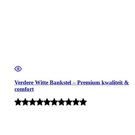
Verdere Witte Bankstel – Premium kwaliteit &
comfort
Rated
5
out
of
5