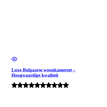
Luxe Bulgaarse woonkamerset –
Hoogwaardige kwaliteit
Rated
4
out
of
5