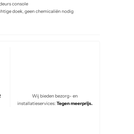
-deurs console
tige doek, geen chemicaliën nodig
e, niet-uitklapbare tafel
-unit en salontafel
2
Wij bieden bezorg- en
installatieservices:
Tegen meerprijs.