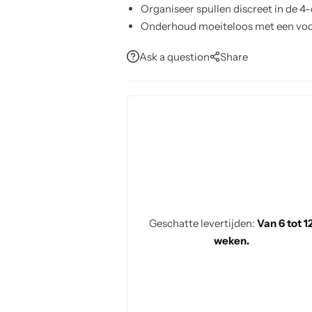
Organiseer spullen discreet in de 4
Onderhoud moeiteloos met een voch
Behoud een strakke look dankzij vast
Ask a question
Share
Breid inrichting uit met optionele tv
Geschatte levertijden:
Van 6 tot 1
weken.