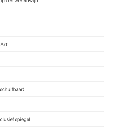
ropa en wereldwijd
 Art
tschuifbaar)
nclusief spiegel