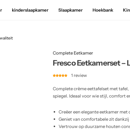
r
kinderslaapkamer
Slaapkamer
Hoekbank
Ki
aliteit
Complete Eetkamer
Fresco Eetkamerset – 
1
review
Complete crème eettafelset met tafel, 
spiegel. Ideaal voor wie stijl, comfort
Creëer een elegante eetkamer met co
Geniet van comfortabele zit dankzij
Vertrouw op duurzame houten constr