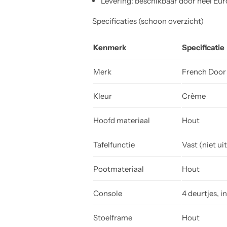
Levering: beschikbaar door heel Eu
Specificaties (schoon overzicht)
Kenmerk
Specificatie
Merk
French Door
Kleur
Crème
Hoofd materiaal
Hout
Tafelfunctie
Vast (niet ui
Pootmateriaal
Hout
Console
4 deurtjes, i
Stoelframe
Hout