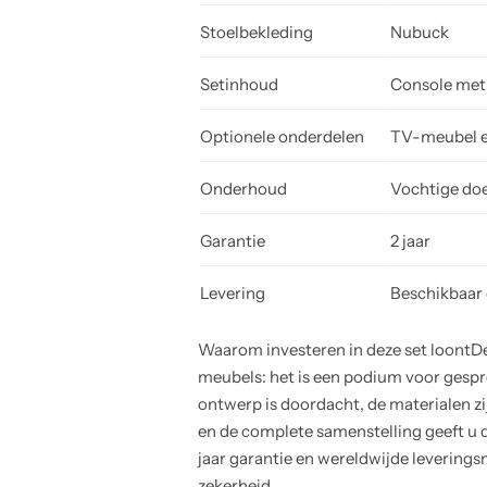
Stoelbekleding
Nubuck
Setinhoud
Console met s
Optionele onderdelen
TV-meubel en
Onderhoud
Vochtige do
Garantie
2 jaar
Levering
Beschikbaar 
Waarom investeren in deze set loontDe
meubels: het is een podium voor gesp
ontwerp is doordacht, de materialen zi
en de complete samenstelling geeft u 
jaar garantie en wereldwijde leveringsm
zekerheid.