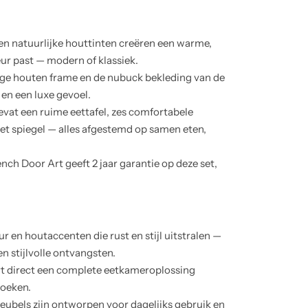
 en natuurlijke houttinten creëren een warme,
rieur past — modern of klassiek.
ge houten frame en de nubuck bekleding van de
 en een luxe gevoel.
evat een ruime eettafel, zes comfortabele
et spiegel — alles afgestemd op samen eten,
h Door Art geeft 2 jaar garantie op deze set,
r en houtaccenten die rust en stijl uitstralen —
en stijlvolle ontvangsten.
ert direct een complete eetkameroplossing
zoeken.
ubels zijn ontworpen voor dagelijks gebruik en