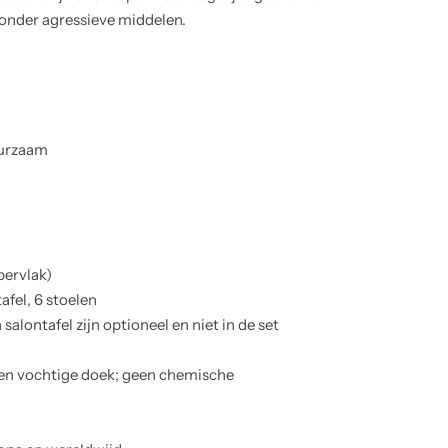
zonder agressieve middelen.
uurzaam
l
pervlak)
afel, 6 stoelen
alontafel zijn optioneel en niet in de set
en vochtige doek; geen chemische