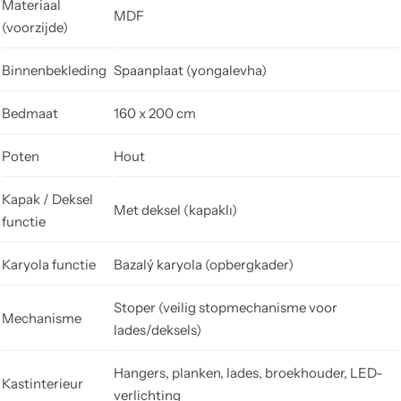
Materiaal
MDF
(voorzijde)
Binnenbekleding
Spaanplaat (yongalevha)
Bedmaat
160 x 200 cm
Poten
Hout
Kapak / Deksel
Met deksel (kapaklı)
functie
Karyola functie
Bazalý karyola (opbergkader)
Stoper (veilig stopmechanisme voor
Mechanisme
lades/deksels)
Hangers, planken, lades, broekhouder, LED-
Kastinterieur
verlichting