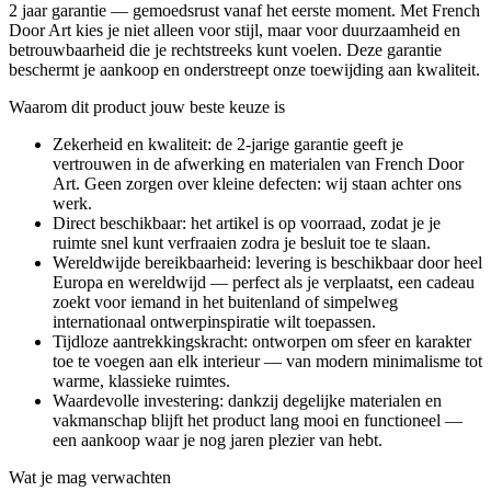
2 jaar garantie — gemoedsrust vanaf het eerste moment. Met French
Door Art kies je niet alleen voor stijl, maar voor duurzaamheid en
betrouwbaarheid die je rechtstreeks kunt voelen. Deze garantie
beschermt je aankoop en onderstreept onze toewijding aan kwaliteit.
Waarom dit product jouw beste keuze is
Zekerheid en kwaliteit: de 2-jarige garantie geeft je
vertrouwen in de afwerking en materialen van French Door
Art. Geen zorgen over kleine defecten: wij staan achter ons
werk.
Direct beschikbaar: het artikel is op voorraad, zodat je je
ruimte snel kunt verfraaien zodra je besluit toe te slaan.
Wereldwijde bereikbaarheid: levering is beschikbaar door heel
Europa en wereldwijd — perfect als je verplaatst, een cadeau
zoekt voor iemand in het buitenland of simpelweg
internationaal ontwerpinspiratie wilt toepassen.
Tijdloze aantrekkingskracht: ontworpen om sfeer en karakter
toe te voegen aan elk interieur — van modern minimalisme tot
warme, klassieke ruimtes.
Waardevolle investering: dankzij degelijke materialen en
vakmanschap blijft het product lang mooi en functioneel —
een aankoop waar je nog jaren plezier van hebt.
Wat je mag verwachten