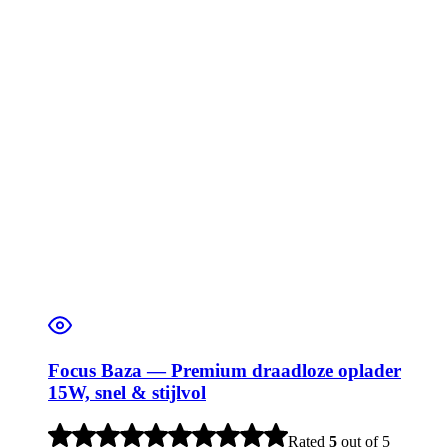
Focus Baza — Premium draadloze oplader
15W, snel & stijlvol
Rated
5
out of 5