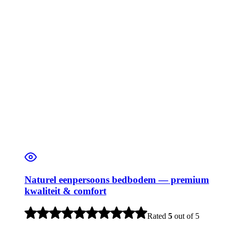
Naturel eenpersoons bedbodem — premium
kwaliteit & comfort
Rated
5
out of 5