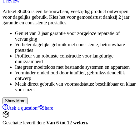
1
review
Artikel 36406 is een betrouwbaar, veelzijdig product ontworpen
voor dagelijks gebruik. Kies het voor gemoedsrust dankzij 2 jaar
garantie en consistente prestaties.
Geniet van 2 jaar garantie voor zorgeloze reparatie of
vervanging
Verbeter dagelijks gebruik met consistente, betrouwbare
prestaties
Profiteer van robuuste constructie voor langdurige
duurzaamheid
Integreer moeiteloos met bestaande systemen en apparaten
Verminder onderhoud door intuïtief, gebruiksvriendelijk
ontwerp
Maak direct gebruik van voorraadstatus: beschikbaar en klaar
voor inzet
Show More
Ask a question
Share
Geschatte levertijden:
Van 6 tot 12 weken.