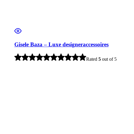
Gisele Baza – Luxe designeraccessoires
Rated
5
out of 5