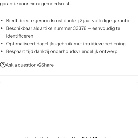
garantie voor extra gemoedsrust.
Biedt directe gemoedsrust dankzij 2 jaar volledige garantie
Beschikbaar als artikelnummer 33378 — eenvoudig te
identificeren
Optimaliseert dagelijks gebruik met intuïtieve bediening
Bespaart tijd dankzij onderhoudsvriendelijk ontwerp
Past in diverse ruimtes dankzij compact, veelzijdig ontwerp
Ask a question
Share
Garandeert betrouwbare prestaties met duurzame
constructie