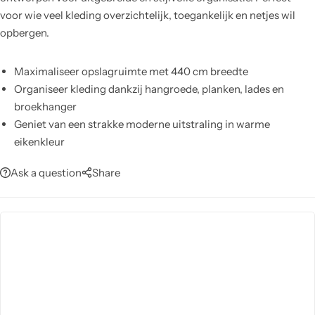
voor wie veel kleding overzichtelijk, toegankelijk en netjes wil
opbergen.
Maximaliseer opslagruimte met 440 cm breedte
Organiseer kleding dankzij hangroede, planken, lades en
broekhanger
Geniet van een strakke moderne uitstraling in warme
eikenkleur
Werk soepel met stopmechanisme in deuren en lades
Ask a question
Share
Biedt robuuste basis dankzij duurzame spaanplaatconstructie
Vereenvoudig onderhoud: afnemen met een vochtige doek,
zonder chemicaliën