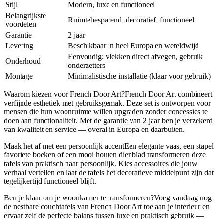
Stijl
Modern, luxe en functioneel
Belangrijkste
Ruimtebesparend, decoratief, functioneel
voordelen
Garantie
2 jaar
Levering
Beschikbaar in heel Europa en wereldwijd
Eenvoudig; vlekken direct afvegen, gebruik
Onderhoud
onderzetters
Montage
Minimalistische installatie (klaar voor gebruik)
Waarom kiezen voor French Door Art?French Door Art combineert
verfijnde esthetiek met gebruiksgemak. Deze set is ontworpen voor
mensen die hun woonruimte willen upgraden zonder concessies te
doen aan functionaliteit. Met de garantie van 2 jaar ben je verzekerd
van kwaliteit en service — overal in Europa en daarbuiten.
Maak het af met een persoonlijk accentEen elegante vaas, een stapel
favoriete boeken of een mooi houten dienblad transformeren deze
tafels van praktisch naar persoonlijk. Kies accessoires die jouw
verhaal vertellen en laat de tafels het decoratieve middelpunt zijn dat
tegelijkertijd functioneel blijft.
Ben je klaar om je woonkamer te transformeren?Voeg vandaag nog
de nestbare couchtafels van French Door Art toe aan je interieur en
ervaar zelf de perfecte balans tussen luxe en praktisch gebruik —