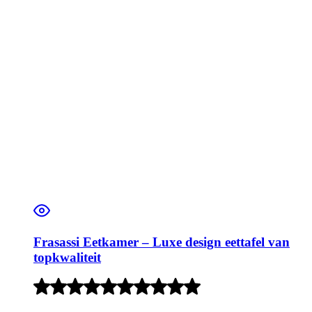
Frasassi Eetkamer – Luxe design eettafel van
topkwaliteit
Rated
4
out