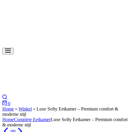
Search
0
Cart
Home
»
Winkel
»
Luxe Softy Eetkamer – Premium comfort &
moderne stijl
Home
Complete Eetkamer
Luxe Softy Eetkamer – Premium comfort
& moderne stijl