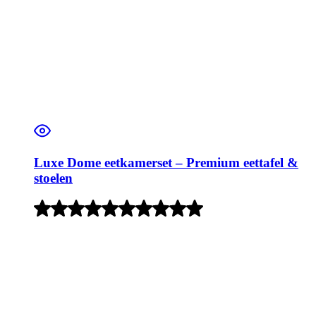
Luxe Dome eetkamerset – Premium eettafel &
stoelen
Rated
5
out
of
5