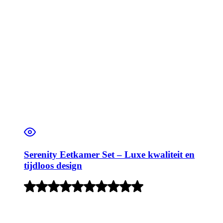
Serenity Eetkamer Set – Luxe kwaliteit en
tijdloos design
Rated
5
out
of
5