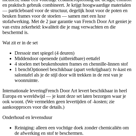
en praktisch gebruik combineert. Je krijgt hoogwaardige materialen
— particleboard voor de structuur, degelijk hout voor de poten en
beuken frames voor de stoelen — samen met een luxe
stofafwerking. Met de 2 jaar garantie van French Door Art geniet je
van extra zekerheid: kwaliteit die je mag verwachten en die
beschermd is.
Wat zit er in de set
Dressoir met spiegel (4 deuren)
Middendoor openende (uitbreidbare) eettafel
4 stoelen met beukenhouten frames en chennille-linnen stof
1 benchOptioneel beschikbaar (apart verkrijgbaar): tv-kast en
salontafel als je de stijl door wilt trekken in de rest van je
woonruimte.
Internationale leveringFrench Door Art levert beschikbaar in heel
Europa en wereldwijd — je kunt deze set laten bezorgen waar je
ook woont. (We vermelden geen levertijden of -kosten; zie
aankoopproces voor die details.)
Onderhoud en levensduur
Reiniging: alleen een vochtige doek zonder chemicaliën om
de afwerking en stof te beschermen.