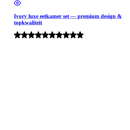
Ivory luxe eetkamer set — premium design &
topkwaliteit
Rated
5
out
of
5