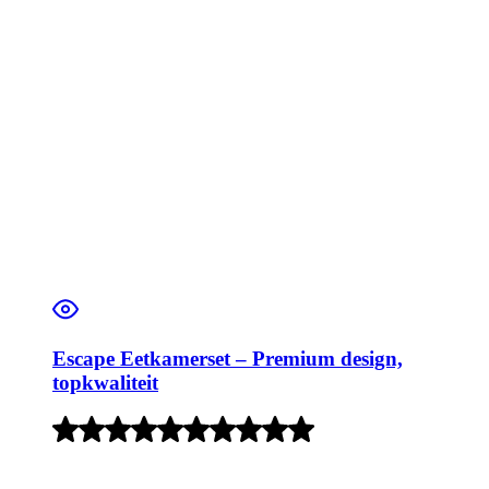
Escape Eetkamerset – Premium design,
topkwaliteit
Rated
4
out
of