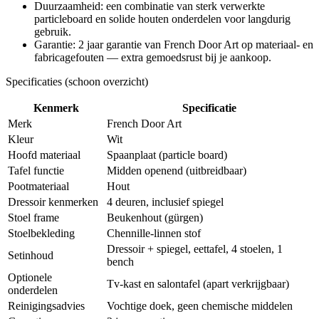
Duurzaamheid: een combinatie van sterk verwerkte
particleboard en solide houten onderdelen voor langdurig
gebruik.
Garantie: 2 jaar garantie van French Door Art op materiaal- en
fabricagefouten — extra gemoedsrust bij je aankoop.
Specificaties (schoon overzicht)
Kenmerk
Specificatie
Merk
French Door Art
Kleur
Wit
Hoofd materiaal
Spaanplaat (particle board)
Tafel functie
Midden openend (uitbreidbaar)
Pootmateriaal
Hout
Dressoir kenmerken
4 deuren, inclusief spiegel
Stoel frame
Beukenhout (gürgen)
Stoelbekleding
Chennille-linnen stof
Dressoir + spiegel, eettafel, 4 stoelen, 1
Setinhoud
bench
Optionele
Tv-kast en salontafel (apart verkrijgbaar)
onderdelen
Reinigingsadvies
Vochtige doek, geen chemische middelen