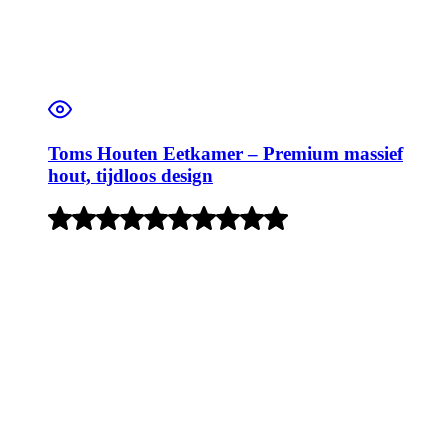
Toms Houten Eetkamer – Premium massief
hout, tijdloos design
Rated
5
out
of
5