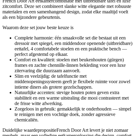
French Door Art eetkamercombinatie met uitbreidbare tafel en luxe
zitcomfort. Deze set combineert slanke witte elegantie met robuuste
materialen en een samenhangend design, zodat elke maaltijd voelt
als een bijzondere gebeurtenis.
Waarom deze set jouw beste keuze is
Complete harmonie: één smaakvolle set die bestaat uit een
dressoir met spiegel, een middendoor openende (uitbreidbare)
eettafel, 4 comfortabele stoelen en een praktische bench —
perfect afgestemd op elkaar.
Comfort en kwaliteit: stoelen met beukenhouten (gürgen)
frames en zachte chennille-linnen bekleding voor een luxe
zitervaring die duurzaam aanvoelt.
Slim en veelzijdig: de tafelfunctie met
middenopeningssysteem geeft je flexibele ruimte voor zowel
intieme diners als grotere gezelschappen.
Natuurlijke accenten: stevige houten poten geven extra
stabiliteit en een warme uitstraling die mooi contrasteert met
de frisse witte afwerking.
Zorgeloos in gebruik: gemakkelijk te onderhouden — simpel
te reinigen met een vochtige doek, zonder agressieve
chemicaliën.
Duidelijke waardepropositieFrench Door Art levert je niet zomaar
meubels, maar een volledige eetkameroplossing die design, comfort