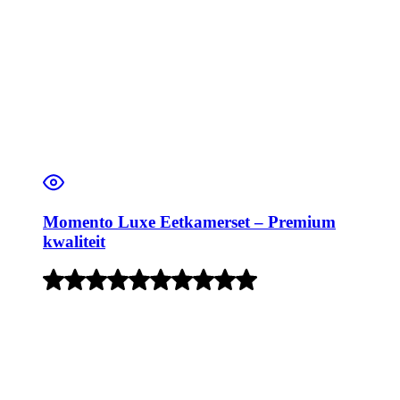
Momento Luxe Eetkamerset – Premium
kwaliteit
Rated
5
out
of
5