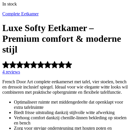
In stock
Complete Eetkamer
Luxe Softy Eetkamer –
Premium comfort & moderne
stijl
Rated
5
4
reviews
out
of
French Door Art complete eetkamerset met tafel, vier stoelen, bench
5
en dressoir inclusief spiegel. Ideaal voor wie elegante witte looks wil
based
combineren met praktische opbergruimte en flexibele tafelfunctie.
on
1
Optimaliseer ruimte met middengedeelte dat openklapt voor
customer
extra tafelruimte
rating
Biedt frisse uitstraling dankzij stijlvolle witte afwerking
Verhoog comfort dankzij chenille‑linnen bekleding op stoelen
en bench
Zorg voor stevige ondersteuning met houten poten en