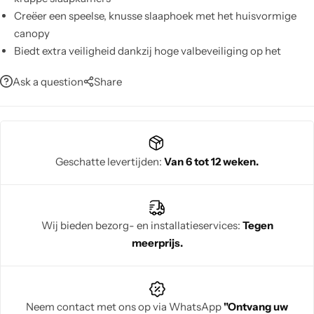
Creëer een speelse, knusse slaaphoek met het huisvormige
canopy
Biedt extra veiligheid dankzij hoge valbeveiliging op het
bovenbed
Ask a question
Share
Garandeert stabiele ondersteuning door de multiplex
lattenbodem en gewichtsverdeling
Accentueert de kamer met warme, rustieke uitstraling van
massief grenen
Stimuleert verbeelding en spel voor en na het slapen
Geschatte levertijden:
Van 6 tot 12 weken.
Wij bieden bezorg- en installatieservices:
Tegen
meerprijs.
Neem contact met ons op via WhatsApp
"Ontvang uw