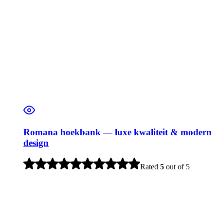
Romana hoekbank — luxe kwaliteit & modern
design
Rated
5
out of 5