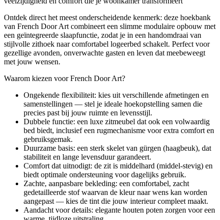
veelzijdigheid en comfort die je woonkamer transformeert
Ontdek direct het meest onderscheidende kenmerk: deze hoekbank
van French Door Art combineert een slimme modulaire opbouw met
een geïntegreerde slaapfunctie, zodat je in een handomdraai van
stijlvolle zithoek naar comfortabel logeerbed schakelt. Perfect voor
gezellige avonden, onverwachte gasten en leven dat meebeweegt
met jouw wensen.
Waarom kiezen voor French Door Art?
Ongekende flexibiliteit: kies uit verschillende afmetingen en
samenstellingen — stel je ideale hoekopstelling samen die
precies past bij jouw ruimte en levensstijl.
Dubbele functie: een luxe zitmeubel dat ook een volwaardig
bed biedt, inclusief een rugmechanisme voor extra comfort en
gebruiksgemak.
Duurzame basis: een sterk skelet van gürgen (haagbeuk), dat
stabiliteit en lange levensduur garandeert.
Comfort dat uitnodigt: de zit is middelhard (middel-stevig) en
biedt optimale ondersteuning voor dagelijks gebruik.
Zachte, aanpasbare bekleding: een comfortabel, zacht
gedetailleerde stof waarvan de kleur naar wens kan worden
aangepast — kies de tint die jouw interieur compleet maakt.
Aandacht voor details: elegante houten poten zorgen voor een
warme, tijdloze uitstraling.