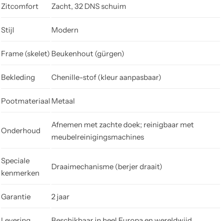
Zitcomfort
Zacht, 32 DNS schuim
Stijl
Modern
Frame (skelet)
Beukenhout (gürgen)
Bekleding
Chenille-stof (kleur aanpasbaar)
Pootmateriaal
Metaal
Afnemen met zachte doek; reinigbaar met
Onderhoud
meubelreinigingsmachines
Speciale
Draaimechanisme (berjer draait)
kenmerken
Garantie
2 jaar
Levering
Beschikbaar in heel Europa en wereldwijd