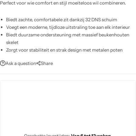
Perfect voor wie comfort en stijl moeiteloos wil combineren.
Biedt zachte, comfortabele zit dankzij 32 DNS schuim
Voegt een moderne, tijdloze uitstraling toe aan elk interieur
Biedt duurzame ondersteuning met massief beukenhouten
skelet
Zorgt voor stabiliteit en strak design met metalen poten
Vergroot bewegingsvrijheid dankzij draaimechanisme in de
Ask a question
Share
voet
Vereenvoudigt onderhoud: afnemen met zachte doek of
professionele reiniging
Laat kleuren wisselen met aanpasbare, verwisselbare
bekleding
Geschatte levertijden:
Van 6 tot 12 weken.