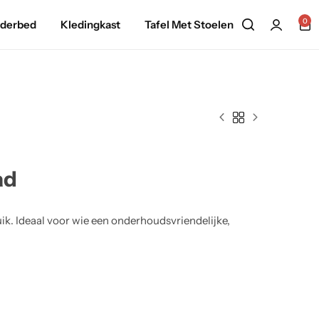
0
nderbed
Kledingkast
Tafel Met Stoelen
ad
uik. Ideaal voor wie een onderhoudsvriendelijke,