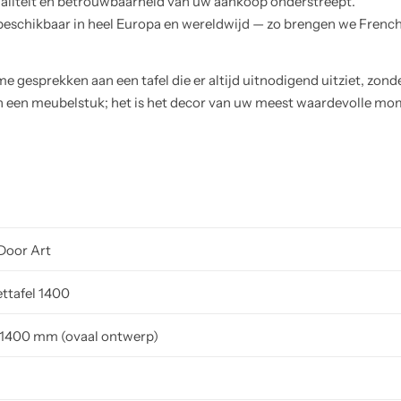
waliteit en betrouwbaarheid van uw aankoop onderstreept.
beschikbaar in heel Europa en wereldwijd — zo brengen we French 
esprekken aan een tafel die er altijd uitnodigend uitziet, zonde
leen een meubelstuk; het is het decor van uw meest waardevolle mo
Door Art
ettafel 1400
 1400 mm (ovaal ontwerp)