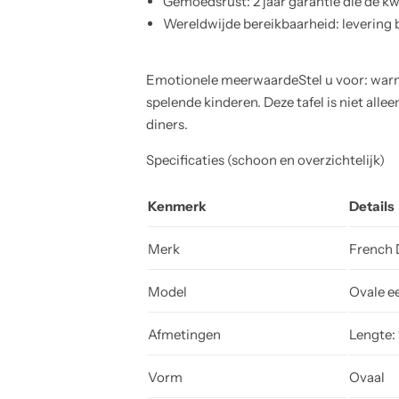
Gemoedsrust: 2 jaar garantie die de k
Wereldwijde bereikbaarheid: levering 
Emotionele meerwaardeStel u voor: warme g
spelende kinderen. Deze tafel is niet al
diners.
Specificaties (schoon en overzichtelijk)
Kenmerk
Details
Merk
French 
Model
Ovale e
Afmetingen
Lengte:
Vorm
Ovaal