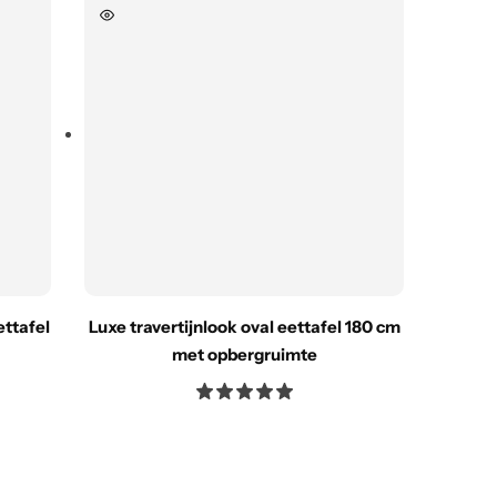
ttafel
Luxe travertijnlook oval eettafel 180 cm
Lux
met opbergruimte
eetta