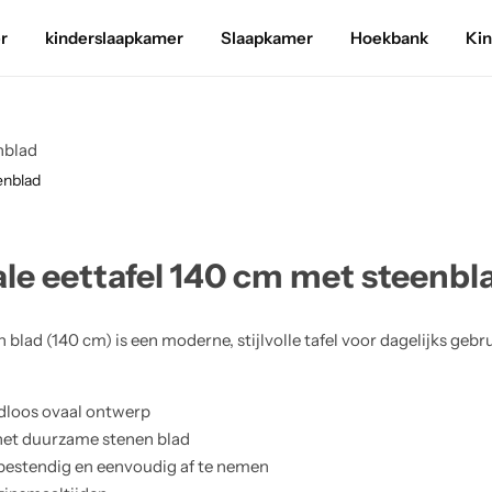
r
kinderslaapkamer
Slaapkamer
Hoekbank
Ki
nblad
enblad
le eettafel 140 cm met steenbl
blad (140 cm) is een moderne, stijlvolle tafel voor dagelijks gebr
ijdloos ovaal ontwerp
 het duurzame stenen blad
estendig en eenvoudig af te nemen