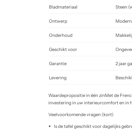
Bladmateriaal
Steen (
Ontwerp
Modern, 
Onderhoud
Makkeli
Geschikt voor
Ongevee
Garantie
2 jaar g
Levering
Beschik
Waardepropositie in één zinMet de French
investering in uw interieurcomfort en in
Veelvoorkomende vragen (kort)
Is de tafel geschikt voor dagelijks geb