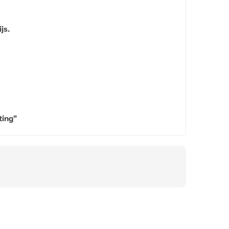
js.
ting"