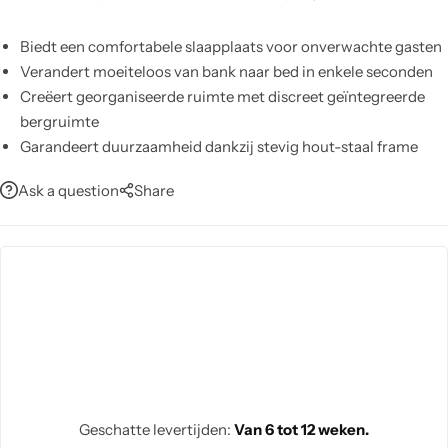
Biedt een comfortabele slaapplaats voor onverwachte gasten
Verandert moeiteloos van bank naar bed in enkele seconden
Creëert georganiseerde ruimte met discreet geïntegreerde
bergruimte
Garandeert duurzaamheid dankzij stevig hout-staal frame
Stel de hoogte nauwkeurig in met verstelbare poten
Ask a question
Share
Verhoogt sfeer met ademende katoen-linnen bekleding in
khaki
Geschatte levertijden:
Van 6 tot 12 weken.