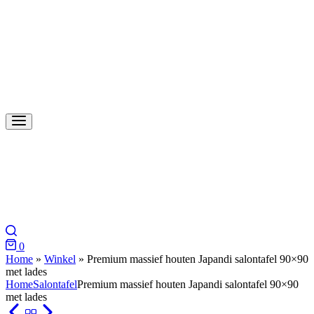
Search
0
Cart
Home
»
Winkel
»
Premium massief houten Japandi salontafel 90×90
met lades
Home
Salontafel
Premium massief houten Japandi salontafel 90×90
met lades