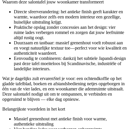
Waarom deze salontafel jouw woonkamer transformeert
Directe sfeerverandering: het antieke finish geeft karakter en
warmte, waardoor zelfs een modern interieur een gezellige,
huiselijke uitstraling krijgt.
Praktische opslag zonder concessies aan het design: vier
ruime lades verbergen rommel en zorgen dat jouw leefruimte
altijd rustig oogt.
Duurzaam en tastbaar: massief grenenhout voelt robuust aan
en voegt natuurlijke textuur toe—perfect voor wie kwaliteit en
authenticiteit waardeert.
Eenvoudig te combineren: dankzij het subtiele Japandi-design
past deze tafel moeiteloos bij Scandinavische, industriële of
landelijke interieurs.
Wat je dagelijks zult ervarenStel je voor: een ochtendkoffie op het
gladde tafelblad, boeken en afstandsbediening netjes opgeborgen in
één van de vier lades, en een woonkamer die ademruimte uitstraalt.
Deze salontafel nodigt uit om te ontspannen, te verbinden en
opgeruimd te blijven — elke dag opnieuw.
Belangrijkste voordelen in het kort
Massief grenenhout met antieke finish voor warme,
authentieke uitstraling