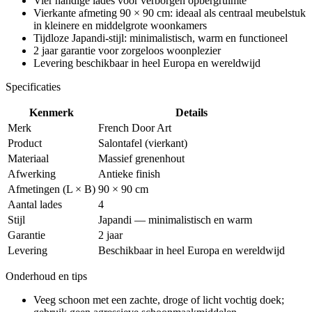
Vier handige lades voor verborgen opbergruimte
Vierkante afmeting 90 × 90 cm: ideaal als centraal meubelstuk
in kleinere en middelgrote woonkamers
Tijdloze Japandi-stijl: minimalistisch, warm en functioneel
2 jaar garantie voor zorgeloos woonplezier
Levering beschikbaar in heel Europa en wereldwijd
Specificaties
Kenmerk
Details
Merk
French Door Art
Product
Salontafel (vierkant)
Materiaal
Massief grenenhout
Afwerking
Antieke finish
Afmetingen (L × B)
90 × 90 cm
Aantal lades
4
Stijl
Japandi — minimalistisch en warm
Garantie
2 jaar
Levering
Beschikbaar in heel Europa en wereldwijd
Onderhoud en tips
Veeg schoon met een zachte, droge of licht vochtig doek;