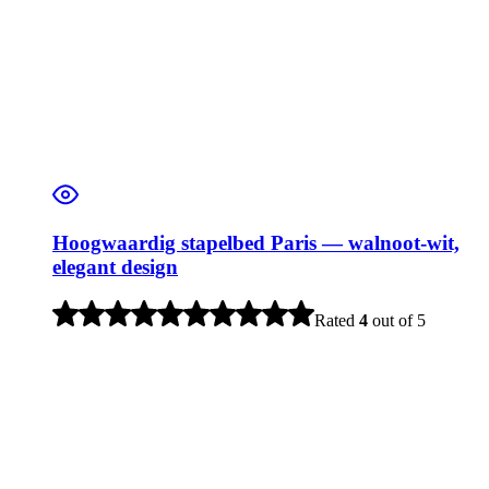
Hoogwaardig stapelbed Paris — walnoot-wit,
elegant design
Rated
4
out of 5