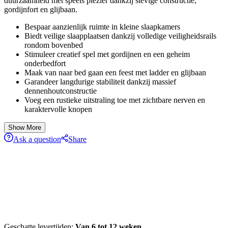
duurzaamheid met speels plezier dankzij stevige constructie,
gordijnfort en glijbaan.
Bespaar aanzienlijk ruimte in kleine slaapkamers
Biedt veilige slaapplaatsen dankzij volledige veiligheidsrails
rondom bovenbed
Stimuleer creatief spel met gordijnen en een geheim
onderbedfort
Maak van naar bed gaan een feest met ladder en glijbaan
Garandeer langdurige stabiliteit dankzij massief
dennenhoutconstructie
Voeg een rustieke uitstraling toe met zichtbare nerven en
karaktervolle knopen
Show More
Ask a question
Share
Geschatte levertijden:
Van 6 tot 12 weken.