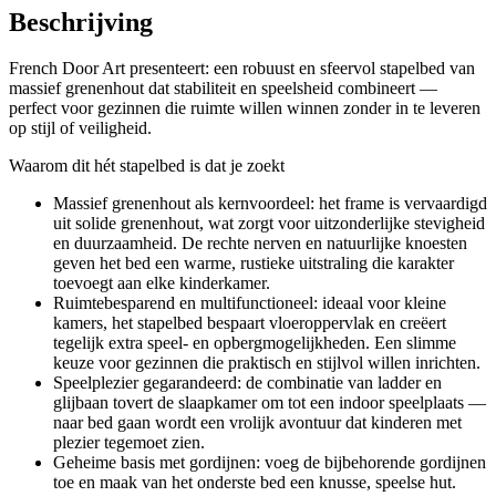
Beschrijving
French Door Art presenteert: een robuust en sfeervol stapelbed van
massief grenenhout dat stabiliteit en speelsheid combineert —
perfect voor gezinnen die ruimte willen winnen zonder in te leveren
op stijl of veiligheid.
Waarom dit hét stapelbed is dat je zoekt
Massief grenenhout als kernvoordeel: het frame is vervaardigd
uit solide grenenhout, wat zorgt voor uitzonderlijke stevigheid
en duurzaamheid. De rechte nerven en natuurlijke knoesten
geven het bed een warme, rustieke uitstraling die karakter
toevoegt aan elke kinderkamer.
Ruimtebesparend en multifunctioneel: ideaal voor kleine
kamers, het stapelbed bespaart vloeroppervlak en creëert
tegelijk extra speel- en opbergmogelijkheden. Een slimme
keuze voor gezinnen die praktisch en stijlvol willen inrichten.
Speelplezier gegarandeerd: de combinatie van ladder en
glijbaan tovert de slaapkamer om tot een indoor speelplaats —
naar bed gaan wordt een vrolijk avontuur dat kinderen met
plezier tegemoet zien.
Geheime basis met gordijnen: voeg de bijbehorende gordijnen
toe en maak van het onderste bed een knusse, speelse hut.