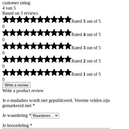
customer rating
4 van 5
Based on 3 reviews
Rated
5
out of 5
0
Rated
4
out of 5
0
Rated
3
out of 5
0
Rated
2
out of 5
0
Rated
1
out of 5
0
Write a review
Write a product review
Je e-mailadres wordt niet gepubliceerd.
Vereiste velden zijn
gemarkeerd met
*
Je waardering
*
Je beoordeling
*