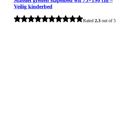
Massief grenen stapelbed wit 75×190 cm –
Veilig kinderbed
Rated
2.3
out of 5