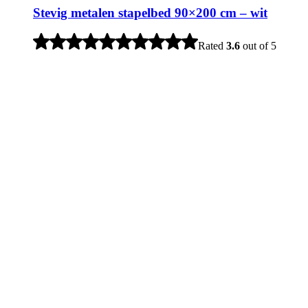
Stevig metalen stapelbed 90×200 cm – wit
Rated
3.6
out of 5