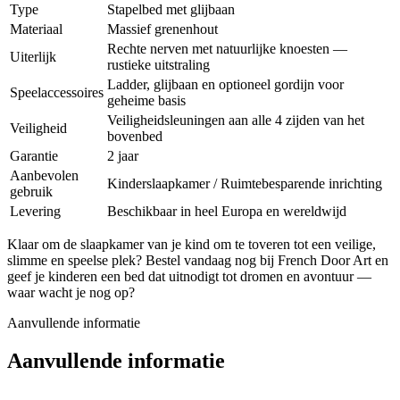
Type
Stapelbed met glijbaan
Materiaal
Massief grenenhout
Rechte nerven met natuurlijke knoesten —
Uiterlijk
rustieke uitstraling
Ladder, glijbaan en optioneel gordijn voor
Speelaccessoires
geheime basis
Veiligheidsleuningen aan alle 4 zijden van het
Veiligheid
bovenbed
Garantie
2 jaar
Aanbevolen
Kinderslaapkamer / Ruimtebesparende inrichting
gebruik
Levering
Beschikbaar in heel Europa en wereldwijd
Klaar om de slaapkamer van je kind om te toveren tot een veilige,
slimme en speelse plek? Bestel vandaag nog bij French Door Art en
geef je kinderen een bed dat uitnodigt tot dromen en avontuur —
waar wacht je nog op?
Aanvullende informatie
Aanvullende informatie