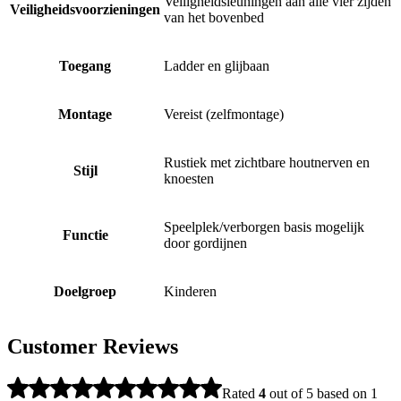
Veiligheidsleuningen aan alle vier zijden
Veiligheidsvoorzieningen
van het bovenbed
Toegang
Ladder en glijbaan
Montage
Vereist (zelfmontage)
Rustiek met zichtbare houtnerven en
Stijl
knoesten
Speelplek/verborgen basis mogelijk
Functie
door gordijnen
Doelgroep
Kinderen
Customer Reviews
Rated
4
out of 5 based on
1