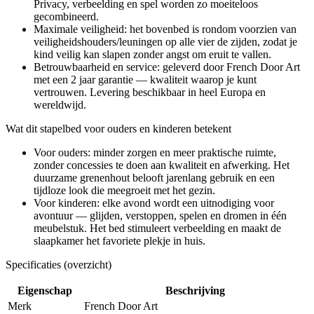
Privacy, verbeelding en spel worden zo moeiteloos
gecombineerd.
Maximale veiligheid: het bovenbed is rondom voorzien van
veiligheidshouders/leuningen op alle vier de zijden, zodat je
kind veilig kan slapen zonder angst om eruit te vallen.
Betrouwbaarheid en service: geleverd door French Door Art
met een 2 jaar garantie — kwaliteit waarop je kunt
vertrouwen. Levering beschikbaar in heel Europa en
wereldwijd.
Wat dit stapelbed voor ouders en kinderen betekent
Voor ouders: minder zorgen en meer praktische ruimte,
zonder concessies te doen aan kwaliteit en afwerking. Het
duurzame grenenhout belooft jarenlang gebruik en een
tijdloze look die meegroeit met het gezin.
Voor kinderen: elke avond wordt een uitnodiging voor
avontuur — glijden, verstoppen, spelen en dromen in één
meubelstuk. Het bed stimuleert verbeelding en maakt de
slaapkamer het favoriete plekje in huis.
Specificaties (overzicht)
Eigenschap
Beschrijving
Merk
French Door Art