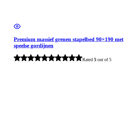
Premium massief grenen stapelbed 90×190 met
speelse gordijnen
Rated
5
out of 5