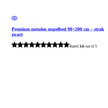
Premium metalen stapelbed 90×200 cm – strak
zwart
Rated
3.6
out of 5