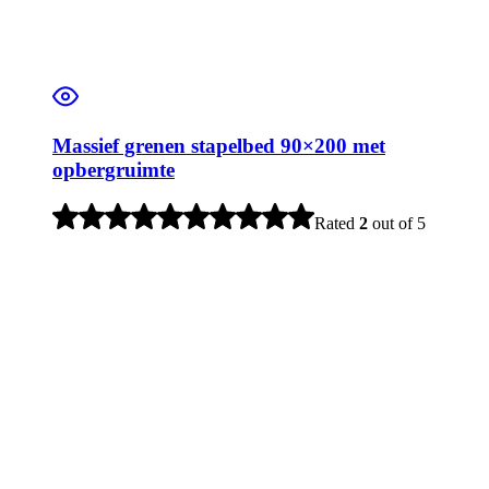
Massief grenen stapelbed 90×200 met
opbergruimte
Rated
2
out of 5