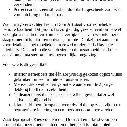
verzonden.
Perfect cadeau: een stijlvol en doordacht geschenk voor wie
van inrichting en kunst houdt.
Wat u mag verwachtenFrench Door Art staat voor esthetiek en
betrouwbaarheid. Dit product is zorgvuldig geselecteerd om zowel
zakelijke als particuliere ruimtes te verrijken — van woonkamer en
slaapkamer tot kantoor en ontvangstruimte. Dankzij het aandacht
voor detail past het moeiteloos in zowel moderne als klassieke
interieurs. De combinatie van design en duurzaamheid maakt het
een slimme investering in uw persoonlijke omgeving.
Voor wie is dit geschikt?
Interior-liefhebbers die één zorgvuldig gekozen object willen
gebruiken om een ruimte te transformeren.
Mensen die kwaliteit en garantie waarderen; de 2-jarige
dekking biedt extra zekerheid.
Cadeauzoekers die iets speciaals willen geven dat zowel
stijlvol als blijvend is.
Klanten binnen Europa en wereldwijd die op zoek zijn naar
betrouwbare levering en een merk met oog voor service.
WaardepropositieKies voor French Door Art en u kiest voor een
product dat meer doet dan decoreren: het geeft karakter, biedt