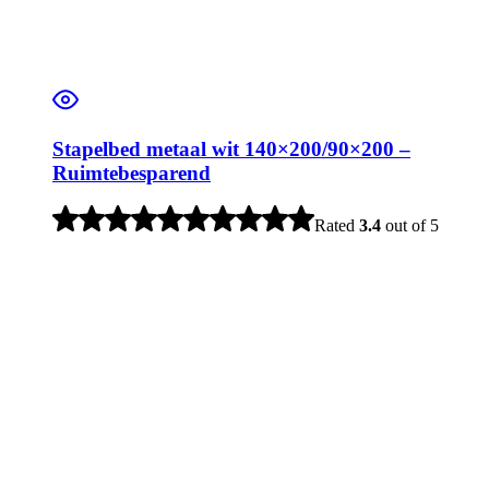
Stapelbed metaal wit 140×200/90×200 –
Ruimtebesparend
Rated
3.4
out of 5