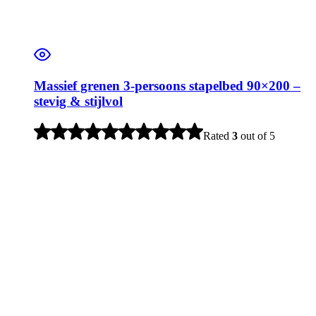
Massief grenen 3-persoons stapelbed 90×200 –
stevig & stijlvol
Rated
3
out of 5