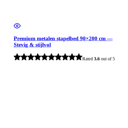
Premium metalen stapelbed 90×200 cm —
Stevig & stijlvol
Rated
3.6
out of 5