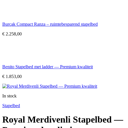
Burçak Compact Ranza – ruimtebesparend stapelbed
€
2.258,00
Benito Stapelbed met ladder — Premium kwaliteit
€
1.853,00
In stock
Stapelbed
Royal Merdivenli Stapelbed —