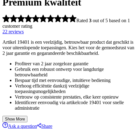
Premium kwaliteit
Rated
3
out of 5 based on
1
customer rating
22
reviews
Artikel 19401 is een veelzijdig, betrouwbaar product dat geschikt is
voor uiteenlopende toepassingen. Kies het voor de gemoedsrust van
2 jaar garantie en gegarandeerde beschikbaarheid.
Profiteer van 2 jaar zorgeloze garantie
Gebruik een robuust ontwerp voor langdurige
betrouwbaarheid
Bespaar tijd met eenvoudige, intuïtieve bediening
Verhoog efficiëntie dankzij veelzijdige
toepassingsmogelijkheden
Vertrouw op consistente prestaties, elke keer opnieuw
Identificeer eenvoudig via artikelcode 19401 voor snelle
administratie
Show More
Ask a question
Share