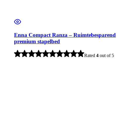
Enna Compact Ranza – Ruimtebesparend
premium stapelbed
Rated
4
out of 5