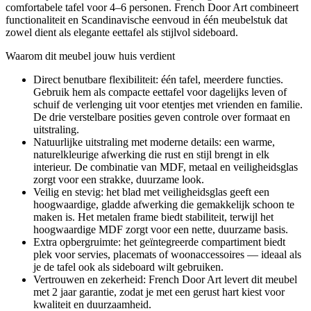
comfortabele tafel voor 4–6 personen. French Door Art combineert
functionaliteit en Scandinavische eenvoud in één meubelstuk dat
zowel dient als elegante eettafel als stijlvol sideboard.
Waarom dit meubel jouw huis verdient
Direct benutbare flexibiliteit: één tafel, meerdere functies.
Gebruik hem als compacte eettafel voor dagelijks leven of
schuif de verlenging uit voor etentjes met vrienden en familie.
De drie verstelbare posities geven controle over formaat en
uitstraling.
Natuurlijke uitstraling met moderne details: een warme,
naturelkleurige afwerking die rust en stijl brengt in elk
interieur. De combinatie van MDF, metaal en veiligheidsglas
zorgt voor een strakke, duurzame look.
Veilig en stevig: het blad met veiligheidsglas geeft een
hoogwaardige, gladde afwerking die gemakkelijk schoon te
maken is. Het metalen frame biedt stabiliteit, terwijl het
hoogwaardige MDF zorgt voor een nette, duurzame basis.
Extra opbergruimte: het geïntegreerde compartiment biedt
plek voor servies, placemats of woonaccessoires — ideaal als
je de tafel ook als sideboard wilt gebruiken.
Vertrouwen en zekerheid: French Door Art levert dit meubel
met 2 jaar garantie, zodat je met een gerust hart kiest voor
kwaliteit en duurzaamheid.