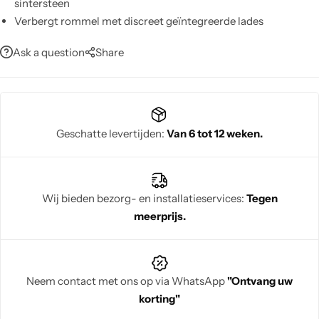
sintersteen
Verbergt rommel met discreet geïntegreerde lades
Verfraait elke ruimte met strak, ovaal modern design
Ask a question
Share
Vereist weinig onderhoud; gemakkelijk schoon te maken
Maximaliseert functionaliteit zonder veel vloerruimte in te
nemen
Geschatte levertijden:
Van 6 tot 12 weken.
Wij bieden bezorg- en installatieservices:
Tegen
meerprijs.
Neem contact met ons op via WhatsApp
"Ontvang uw
korting"