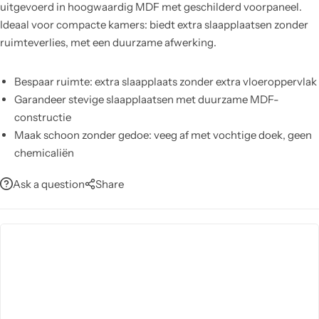
uitgevoerd in hoogwaardig MDF met geschilderd voorpaneel.
Ideaal voor compacte kamers: biedt extra slaapplaatsen zonder
ruimteverlies, met een duurzame afwerking.
Bespaar ruimte: extra slaapplaats zonder extra vloeroppervlak
Garandeer stevige slaapplaatsen met duurzame MDF-
constructie
Maak schoon zonder gedoe: veeg af met vochtige doek, geen
chemicaliën
Geniet van zekerheid dankzij 2 jaar garantie
Ask a question
Share
Vertrouw op kwaliteit: voldoet aan ISO 9001 kwaliteitsnorm
Vermijd stofbekleding: onderhoudsvriendelijk en
allergievriendelijk
Plaats standaardmadrassen: boven 90×190 cm, onder 90×180
cm